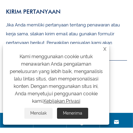
KIRIM PERTANYAAN
Jika Anda memiliki pertanyaan tentang penawaran atau
kerja sama, silakan kirim email atau gunakan formulir
pertanyaan berikut. Perwakilan penjualan kami akan
X
menghubungi Anda dalam waktu 24 jam.
Kami menggunakan cookie untuk
menawarkan Anda pengalaman
HUBUNGI KAMI
penelusuran yang lebih baik, menganalisis
lalu lintas situs, dan mempersonalisasi
+86-18105956815
konten. Dengan menggunakan situs ini,
Anda menyetujui penggunaan cookie
inquiry@qzmachine.com
kami.
Kebijakan Privasi
No.777, Kota Zhangban, TIA, Quanzhou, Fujian, Cina
Menolak
Menerima




Hak Cipta © 2024 Quangong Machinery Co., Ltd. Semua Hak Dilindungi