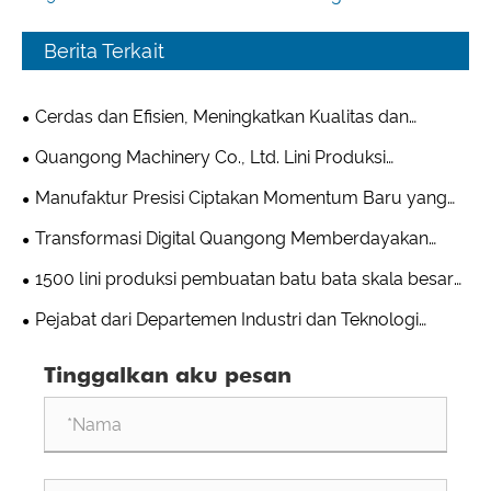
Berita Terkait
Cerdas dan Efisien, Meningkatkan Kualitas dan
Produktivitas: Lini Produksi Pembuatan Batu Bata QT10
Quangong Machinery Co., Ltd. Lini Produksi
Baru Quangong Machinery Co., Ltd. Membuat
Pembuatan Blok Berkecepatan Tinggi QT10
Manufaktur Presisi Ciptakan Momentum Baru yang
Kehebohan
Menetapkan Standar Baru untuk Keunggulan
Ramah Lingkungan | Quangong Machinery Co., Ltd. Lini
Transformasi Digital Quangong Memberdayakan
Manufaktur Cerdas
Produksi Bata T9 Menonjol dengan Kekuatan Luar
Pengembangan Perusahaan Berkualitas Tinggi
1500 lini produksi pembuatan batu bata skala besar
Biasa
Quangong Machinery sekali lagi dikirim ke luar negeri
Pejabat dari Departemen Industri dan Teknologi
Informasi Provinsi Fujian Mengunjungi Quangong
Tinggalkan aku pesan
Machinery Co., Ltd. untuk Inspeksi dan Bimbingan