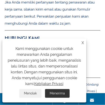
Jika Anda memiliki pertanyaan tentang penawaran atau
kerja sama, silakan kirim email atau gunakan formulir
pertanyaan berikut. Perwakilan penjualan kami akan
menghubungi Anda dalam waktu 24 jam.
HUBUNGI KAMI
X
Kami menggunakan cookie untuk
+86-18105956815
menawarkan Anda pengalaman
inquiry@qzmachine.com
penelusuran yang lebih baik, menganalisis
lalu lintas situs, dan mempersonalisasi
No.777, Kota Zhangban, TIA, Quanzhou, Fujian, Cina
konten. Dengan menggunakan situs ini,
Anda menyetujui penggunaan cookie
kami.
Kebijakan Privasi
Hak Cipta © 2024 Quangong Machinery Co., Ltd. Semua Hak Dilindungi
Undang-undang.
Links
|
Sitemap
|
RSS
|
XML
|
Kebijakan Privasi
|
Menolak
Menerima



