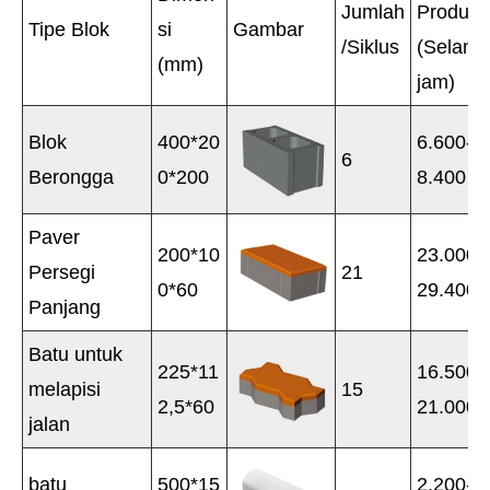
Jumlah
Produks
Tipe Blok
si
Gambar
/Siklus
(Selama
(mm)
jam)
Blok
400*20
6.600-
6
Berongga
0*200
8.400
Paver
200*10
23.000-
Persegi
21
0*60
29.400
Panjang
Batu untuk
225*11
16.500-
melapisi
15
2,5*60
21.000
jalan
batu
500*15
2.200-